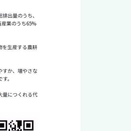
の総排出量のうち、
産業のうち65%
物を生産する農耕
。
やすか、増やさな
です。
大量につくれる代