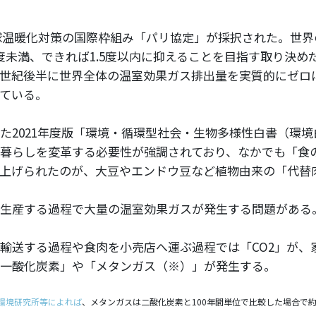
、地球温暖化対策の国際枠組み「パリ協定」が採択された。世
度未満、できれば1.5度以内に抑えることを目指す取り決め
世紀後半に世界全体の温室効果ガス排出量を実質的にゼロ
ている。
た2021年度版「環境・循環型社会・生物多様性白書（環
暮らしを変革する必要性が強調されており、なかでも「食
上げられたのが、大豆やエンドウ豆など植物由来の「代替
生産する過程で大量の温室効果ガスが発生する問題がある
輸送する過程や食肉を小売店へ運ぶ過程では「CO2」が、
一酸化炭素」や「メタンガス（※）」が発生する。
環境研究所等によれば
、メタンガスは二酸化炭素と100年間単位で比較した場合で約2