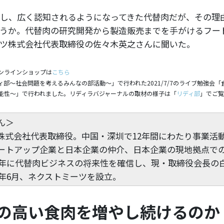
し、広く認知されるようになってきた代替肉だが、その理
うか。代替肉の研究開発から製造販売までを手がけるフー
ツ株式会社代表取締役の佐々木英之さんに聞いた。
ンラインショップは
こちら
部〜社会問題を考えるみんなの部活動〜」で行われた2021/7/7のライブ勉強会
能性〜」で行われました。リディラバジャーナルの取材の様子は「
リディ部
」でご覧
ん＞
株式会社代表取締役。中国・深圳で12年間にわたり事業活
ートアップ企業と日本企業の仲介、日本企業の現地拠点で
17年に代替肉ビジネスの将来性を確信し、現・取締役会長の
0年6月、ネクストミーツを設立。
の高い食肉を増やし続けるのか