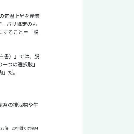
界の気温上昇を産業
だ。パリ協定のも
にすること＝「脱
境白書）」では、脱
の一つの選択肢」
肉」だ。
。
家畜の排泄物や牛
8倍、20年間では約84