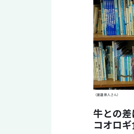
（渡邉 崇人さん）
牛との差
コオロギ