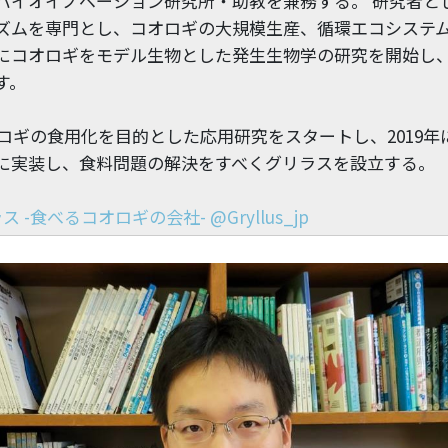
バイオイノベーション研究所・助教を兼務する。 研究者と
ズムを専門とし、コオロギの大規模生産、循環エコシステ
にコオロギをモデル生物とした発生生物学の研究を開始し
す。
オロギの食用化を目的とした応用研究をスタートし、2019
に実装し、食料問題の解決をすべくグリラスを設立する。
ス -食べるコオロギの会社- @Gryllus_jp