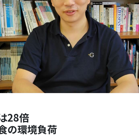
は28倍
食の環境負荷