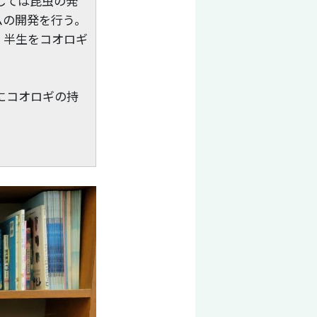
しては昆虫の発
ムの開発を行う。
、半生をコオロギ
年にコオロギの持