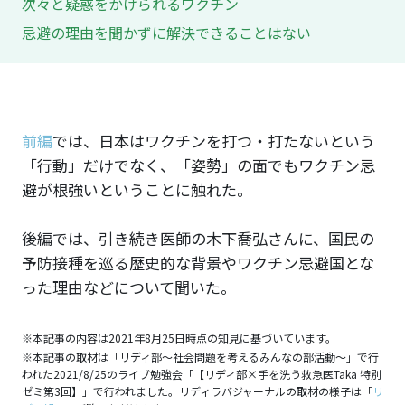
次々と疑惑をかけられるワクチン
忌避の理由を聞かずに解決できることはない
前編
では、日本はワクチンを打つ・打たないという
「行動」だけでなく、「姿勢」の面でもワクチン忌
避が根強いということに触れた。
後編では、引き続き医師の木下喬弘さんに、国民の
予防接種を巡る歴史的な背景やワクチン忌避国とな
った理由などについて聞いた。
※本記事の内容は2021年8月25日時点の知見に基づいています。
※本記事の取材は「リディ部〜社会問題を考えるみんなの部活動〜」で行
われた2021/8/25のライブ勉強会「【リディ部×手を洗う救急医Taka 特別
ゼミ第3回】」で行われました。リディラバジャーナルの取材の様子は「
リ