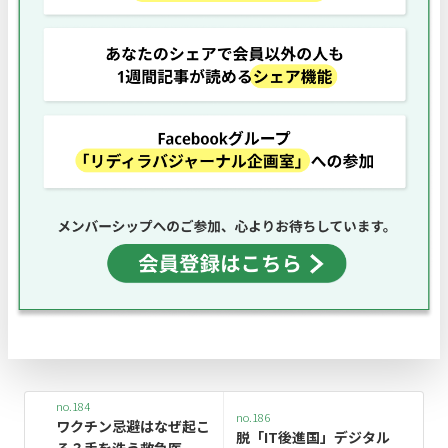
no.184
no.186
ワクチン忌避はなぜ起こ
脱「IT後進国」デジタル
る？――手を洗う救急医