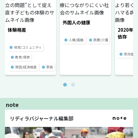
外国人の健康
体験格差
2020年
依存
●
人種/国籍
●
医療/介護
●
地域/コミュニティ
●
依存症
●
教育/保育
●
貧困/経済格差
●
家族
note
リディラバジャーナル編集部