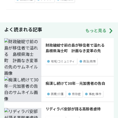
よく読まれる記事
もっと見る
財政破綻寸前の島が移住者で溢れる
島根県海士町 計画なき変革の先
●
地域/コミュニティ
●
政治/政策
痴漢し続けて30年…元加害者の告白
●
医療/介護
●
依存症
●
事故/事件
リディラバ安部が語る高齢者虐待