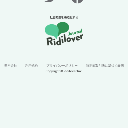
2026年7月31日
ニュースに潜む社会課題をキャッチ！リディラバジャーナ
ル
社会問題を構造化する
続きをみる
運営会社
利用規約
プライバシーポリシー
特定商取引法に基づく表記
Copyright © Ridilover Inc.
60年で100トン→13トンに激減。「今年はう
なぎが安い」と単純に喜んでいいのか？【ニ
ュースに潜む社会課題をキャッチ！】
2026年7月24日