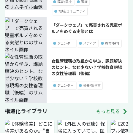
●
障害/福祉
●
家族
●
地域/コミュニティ
「ダークウェブ」で売買される児童ポ
ルノをめぐる実態とは
●
ジェンダー
●
メディア
●
教育/保育
女性管理職の取組から学ぶ、課題解決
のヒント。なぜ少ない？学校教育現場
の女性管理職（後編）
●
ジェンダー
●
労働/働き方
構造化ライブラリ
もっと見る