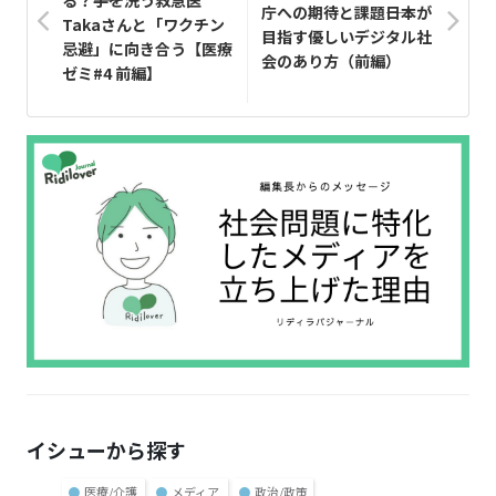
庁への期待と課題――日本が
Takaさんと「ワクチン
目指す優しいデジタル社
忌避」に向き合う【医療
会のあり方（前編）
ゼミ#4 前編】
イシューから探す
●
医療/介護
●
メディア
●
政治/政策