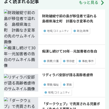
よく読まれる記事
もっと見る
財政破綻寸前の島が移住者で溢れる
島根県海士町 計画なき変革の先
●
地域/コミュニティ
●
政治/政策
痴漢し続けて30年…元加害者の告白
●
医療/介護
●
依存症
●
事故/事件
リディラバ安部が語る高齢者虐待
●
障害/福祉
●
家族
●
地域/コミュニティ
「ダークウェブ」で売買される児童ポ
ルノをめぐる実態とは