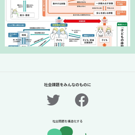
「夏休みの過ごし方は留守番」責任があるの
は保護者だけか？【「体験格差」全記事無料
社会課題をみんなのものに
公開！】【ニュースに潜む社会課題をキャッ
チ！】
2026年7月31日
ニュースに潜む社会課題をキャッチ！リディラバジャーナ
ル
社会問題を構造化する
続きをみる