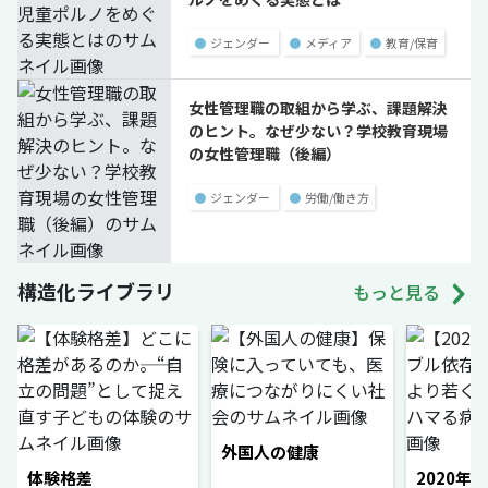
●
ジェンダー
●
メディア
●
教育/保育
女性管理職の取組から学ぶ、課題解決
のヒント。なぜ少ない？学校教育現場
の女性管理職（後編）
●
ジェンダー
●
労働/働き方
構造化ライブラリ
もっと見る
外国人の健康
体験格差
2020年