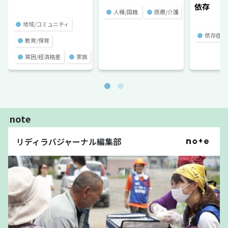
依存
●
人種/国籍
●
医療/介護
●
地域/コミュニティ
●
依存症
●
教育/保育
●
貧困/経済格差
●
家族
note
リディラバジャーナル編集部