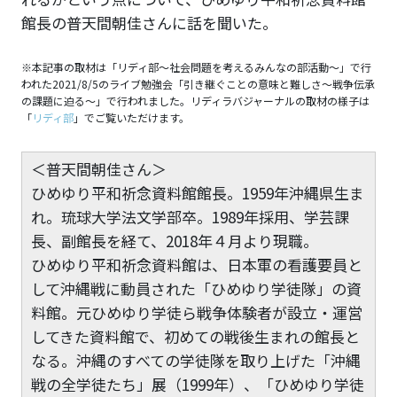
館長の普天間朝佳さんに話を聞いた。
※本記事の取材は「リディ部〜社会問題を考えるみんなの部活動〜」で行
われた2021/8/5のライブ勉強会「引き継ぐことの意味と難しさ～戦争伝承
の課題に迫る～」で行われました。リディラバジャーナルの取材の様子は
「
リディ部
」でご覧いただけます。
＜普天間朝佳さん＞
ひめゆり平和祈念資料館館長。1959年沖縄県生ま
れ。琉球大学法文学部卒。1989年採用、学芸課
長、副館長を経て、2018年４月より現職。
ひめゆり平和祈念資料館は、日本軍の看護要員と
して沖縄戦に動員された「ひめゆり学徒隊」の資
料館。元ひめゆり学徒ら戦争体験者が設立・運営
してきた資料館で、初めての戦後生まれの館長と
なる。沖縄のすべての学徒隊を取り上げた「沖縄
戦の全学徒たち」展（1999年）、「ひめゆり学徒