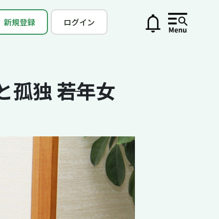
新規登録
ログイン
独 ――若年女