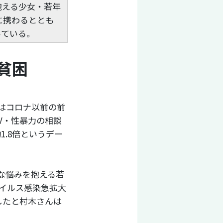
抱える少女・若年
に携わるととも
っている。
貧困
数はコロナ以前の前
V・性暴力の相談
1.8倍というデー
な悩みを抱える若
ウイルス感染急拡大
したと村木さんは