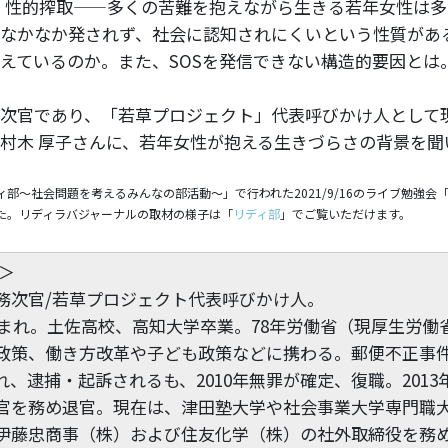
、性的搾取——多くの苦難を抱えながら生きる若年女性は
なかなか発されず、社会に認知されにくいという性質があ
えているのか。また、SOSを発信できない構造的要因とは
次官であり、「若草プロジェクト」代表呼びかけ人として
村木 厚子さんに、若年女性が抱える生きづらさの背景を聞
部〜社会問題を考えるみんなの部活動〜」で行われた2021/9/16のライブ勉強会
た。リディラバジャーナルの取材の様子は「
リディ部
」でご覧いただけます。
＞
務次官/若草プロジェクト代表呼びかけ人。
県生まれ。土佐高校、高知大学卒業。78年労働省（現厚生労働
政策、働き方改革や子ども政策などに携わる。郵便不正事
、逮捕・起訴されるも、2010年無罪が確定、復職。2013
官を務め退官。現在は、津田塾大学や社会事業大学専門職
伊藤忠商事（株）および住友化学（株）の社外取締役を務