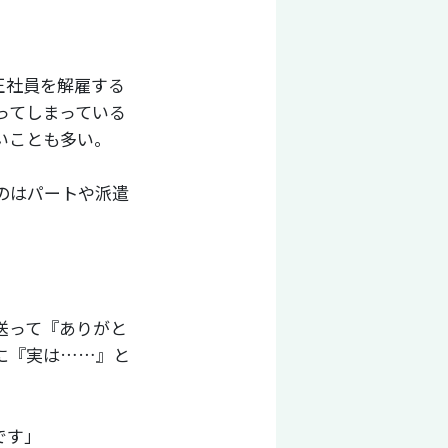
正社員を解雇する
ってしまっている
いことも多い。
のはパートや派遣
送って『ありがと
に『実は……』と
です」