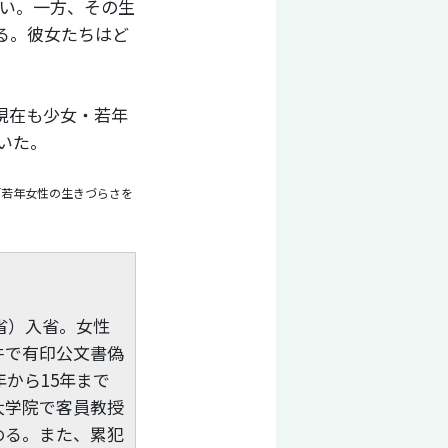
多い。一方、その生
る。彼女たちはど
。
現在も少女・若年
いた。
「若年女性の生きづらさを
省）入省。女性
件で有印公文書偽
年から15年まで
大学院で客員教授
める。また、累犯