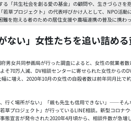
する「共生社会を創る愛の基金」の顧問や、生きづらさを
「若草プロジェクト」の代表呼びかけ人として、NPO活動
困難を抱える者のための居住支援や農福連携の普及に携わ
がない」女性たちを追い詰める
に内閣府男女共同参画局が行った調査によると、女性の就業者
よそ70万人減、DV相談センターに寄せられた女性からのD
大幅に増え、2020年10月の女性の自殺者数は前年同月比で約
、行く場所がない」「親も先生も信用できない」——そん
若草プロジェクト」が行っているLINE相談。新型コロナ
事態宣言が発令された2020年4月頃から、相談件数が急増