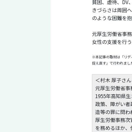
貧困、虐待、DV
きづらさは周囲へ
のような困難を抱
元厚生労働省事務
女性の支援を行う
※本記事の取材は「リディ
捉え直す」で行われまし
＜村木 厚子さん
元厚生労働省事
1955年高知
政策、障がい者
造等の罪に問われ
厚生労働事務次
を務めるほか、