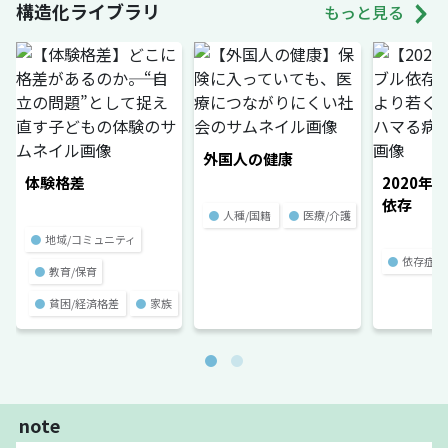
構造化ライブラリ
もっと見る
外国人の健康
体験格差
2020年
依存
●
人種/国籍
●
医療/介護
●
地域/コミュニティ
●
依存症
●
教育/保育
●
貧困/経済格差
●
家族
note