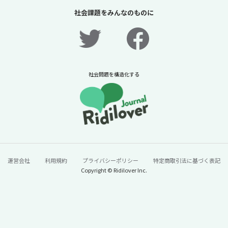
は保護者だけか？【「体験格差」全記事無料
社会課題をみんなのものに
公開！】【ニュースに潜む社会課題をキャッ
チ！】
2026年7月31日
ニュースに潜む社会課題をキャッチ！リディラバジャーナ
ル
社会問題を構造化する
続きをみる
運営会社
利用規約
プライバシーポリシー
特定商取引法に基づく表記
Copyright © Ridilover Inc.
60年で100トン→13トンに激減。「今年はう