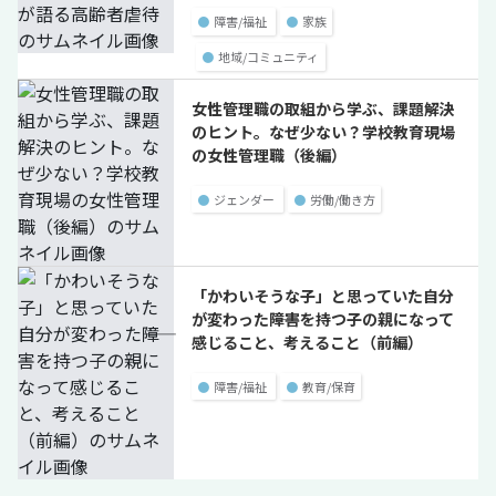
●
障害/福祉
●
家族
●
地域/コミュニティ
女性管理職の取組から学ぶ、課題解決
のヒント。なぜ少ない？学校教育現場
の女性管理職（後編）
●
ジェンダー
●
労働/働き方
「かわいそうな子」と思っていた自分
が変わった――障害を持つ子の親になって
感じること、考えること（前編）
●
障害/福祉
●
教育/保育