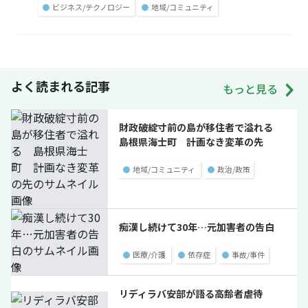
●
ビジネス/テクノロジー
●
地域/コミュニティ
よく読まれる記事
もっと見る
財政破綻寸前の島が移住者で溢れる
島根県海士町 計画なき変革の先
●
地域/コミュニティ
●
政治/政策
痴漢し続けて30年…元加害者の告白
●
医療/介護
●
依存症
●
事故/事件
リディラバ安部が語る高齢者虐待