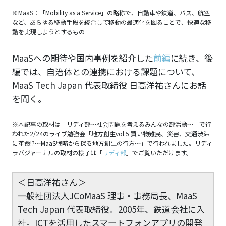
※MaaS：「Mobility as a Service」の略称で、自動車や鉄道、バス、航空
など、あらゆる移動手段を統合して移動の最適化を図ることで、快適な移
動を実現しようとするもの
MaaSへの期待や国内事例を紹介した
前編
に続き、後
編では、自治体との連携における課題について、
MaaS Tech Japan 代表取締役 日高洋祐さんにお話
を聞く。
※本記事の取材は「リディ部〜社会問題を考えるみんなの部活動〜」で行
われた2/24のライブ勉強会「地方創生vol.5 買い物難民、災害、交通渋滞
に革命!?～MaaS戦略から探る地方創生の行方～」で行われました。リディ
ラバジャーナルの取材の様子は「
リディ部
」でご覧いただけます。
＜日高洋祐さん＞
一般社団法人JCoMaaS 理事・事務局長、MaaS
Tech Japan 代表取締役。2005年、鉄道会社に入
社。ICTを活用したスマートフォンアプリの開発