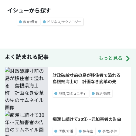
イシューから探す
●
教育/保育
●
ビジネス/テクノロジー
よく読まれる記事
もっと見る
財政破綻寸前の島が移住者で溢れる
島根県海士町 計画なき変革の先
●
地域/コミュニティ
●
政治/政策
痴漢し続けて30年…元加害者の告白
●
医療/介護
●
依存症
●
事故/事件