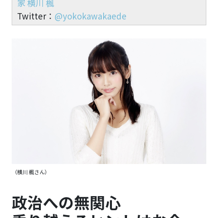
家 横川 楓
Twitter：
@yokokawakaede
（横川 楓さん）
政治への無関心