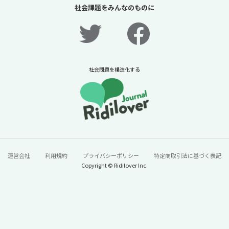
社会課題をみんなのものに
公開！】【ニュースに潜む社会課題をキャッ
チ！】
2026年7月31日
ニュースに潜む社会課題をキャッチ！リディラバジャーナ
ル
社会問題を構造化する
続きをみる
運営会社
利用規約
プライバシーポリシー
特定商取引法に基づく表記
Copyright © Ridilover Inc.
60年で100トン→13トンに激減。「今年はう