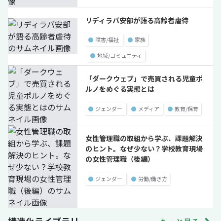
リディラバ安部が語る高齢者虐待
●
障害/福祉
●
家族
●
地域/コミュニティ
「ダークウェブ」で売買される児童ポ
ルノをめぐる実態とは
●
ジェンダー
●
メディア
●
教育/保育
女性管理職の取組から学ぶ、課題解決
のヒント。なぜ少ない？学校教育現場
の女性管理職（後編）
●
ジェンダー
●
労働/働き方