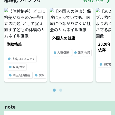
構造化ライブラリ
もっと見る
外国人の健康
体験格差
2020年
依存
●
人種/国籍
●
医療/介護
●
地域/コミュニティ
●
依存症
●
教育/保育
●
貧困/経済格差
●
家族
note