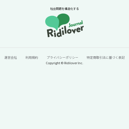
ニュースに潜む社会課題をキャッチ！リディラバジャーナ
ル
社会問題を構造化する
続きをみる
運営会社
利用規約
プライバシーポリシー
特定商取引法に基づく表記
Copyright © Ridilover Inc.
60年で100トン→13トンに激減。「今年はう
なぎが安い」と単純に喜んでいいのか？【ニ
ュースに潜む社会課題をキャッチ！】
2026年7月24日
ニュースに潜む社会課題をキャッチ！リディラバジャーナ