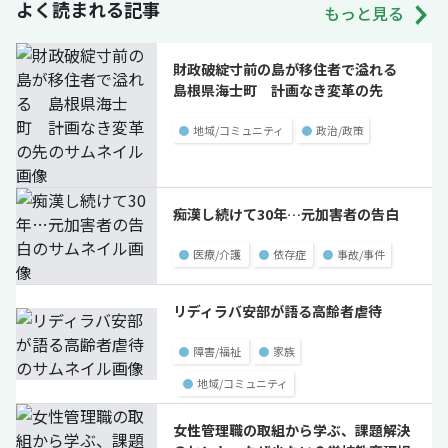
よく読まれる記事
もっと見る
財政破綻寸前の島が移住者で溢れる
島根県海士町 計画なき変革の先
●
地域/コミュニティ
●
政治/政策
痴漢し続けて30年…元加害者の告白
●
医療/介護
●
依存症
●
事故/事件
リディラバ安部が語る高齢者虐待
●
障害/福祉
●
家族
●
地域/コミュニティ
女性管理職の取組から学ぶ、課題解決