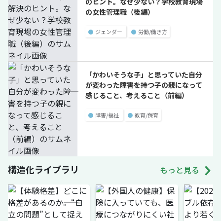
のヒント。なぜ少ない？学校教育現場
の女性管理職（後編）
●
ジェンダー
●
労働/働き方
「かわいそうな子」と思っていた自分
が変わった――障害を持つ子の親になって
感じること、考えること（前編）
●
障害/福祉
●
教育/保育
構造化ライブラリ
もっと見る