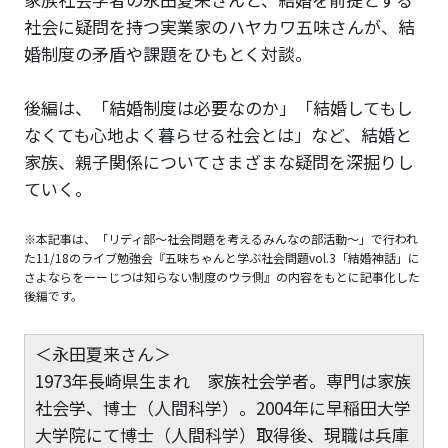
社会に疑問を持つ実業家のハヤカワ五味さんが、結
婚制度の矛盾や課題をひもとく対談。
後編は、「結婚制度は必要なのか」「結婚してもし
なくても心地よく暮らせる社会とは」など、結婚と
家族、親子関係についてさまざまな疑問を深掘りし
ていく。
※本記事は、「リディ部〜社会問題を考えるみんなの部活動〜」で行われ
た11/18のライブ勉強会『五味ちゃんと学ぶ社会問題vol.3「結婚神話」に
さよならをーーじつは知らない制度のウラ側』の内容をもとに記事化した
後編です。
＜永田夏来さん＞
1973年長崎県生まれ 家族社会学者。専門は家族
社会学、博士（人間科学）。2004年に早稲田大学
大学院にて博士（人間科学）取得後、現職は兵庫