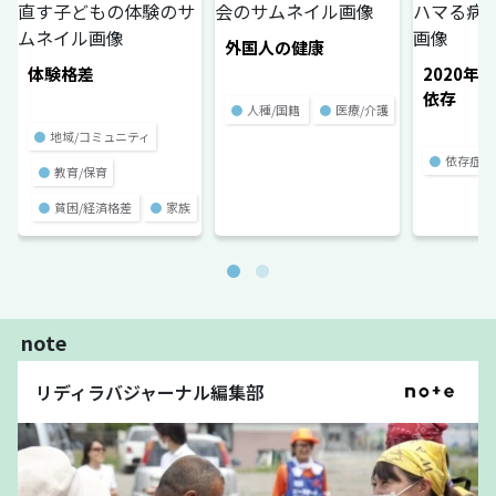
外国人の健康
体験格差
2020年
依存
●
人種/国籍
●
医療/介護
●
地域/コミュニティ
●
依存症
●
教育/保育
●
貧困/経済格差
●
家族
note
リディラバジャーナル編集部