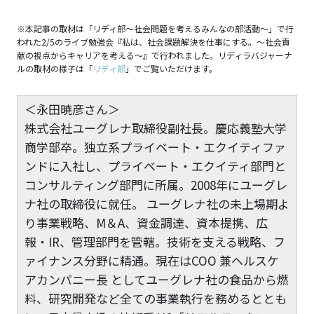
※本記事の取材は「リディ部〜社会問題を考えるみんなの部活動〜」で行
われた2/5のライブ勉強会『私は、社会課題解決を仕事にする。～社会貢
献の視点からキャリアを考える～』で行われました。リディラバジャーナ
ルの取材の様子は「
リディ部
」でご覧いただけます。
＜永田暁彦さん＞
株式会社ユーグレナ取締役副社長。慶応義塾大学
商学部卒。独立系プライベート・エクイティファ
ンドに入社し、プライベート・エクイティ部門と
コンサルティング部門に所属。2008年にユーグレ
ナ社の取締役に就任。 ユーグレナ社の未上場期よ
り事業戦略、M＆A、資金調達、資本提携、広
報・IR、管理部門を管轄。技術を支える戦略、フ
ァイナンス分野に精通。現在はCOO 兼ヘルスケ
アカンパニー長 としてユーグレナ社の食品から燃
料、研究開発など全ての事業執行を務めるととも