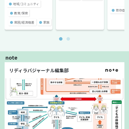
●
地域/コミュニティ
●
依存症
●
教育/保育
●
貧困/経済格差
●
家族
note
リディラバジャーナル編集部