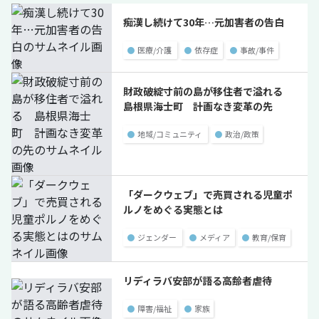
痴漢し続けて30年…元加害者の告白
●
医療/介護
●
依存症
●
事故/事件
財政破綻寸前の島が移住者で溢れる
島根県海士町 計画なき変革の先
●
地域/コミュニティ
●
政治/政策
「ダークウェブ」で売買される児童ポ
ルノをめぐる実態とは
●
ジェンダー
●
メディア
●
教育/保育
リディラバ安部が語る高齢者虐待
●
障害/福祉
●
家族