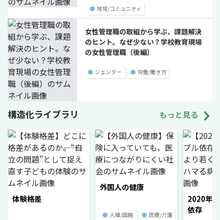
●
地域/コミュニティ
女性管理職の取組から学ぶ、課題解決
のヒント。なぜ少ない？学校教育現場
の女性管理職（後編）
●
ジェンダー
●
労働/働き方
構造化ライブラリ
もっと見る
外国人の健康
体験格差
2020年
依存
●
人種/国籍
●
医療/介護