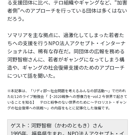
る支援団体に比べ、テロ組織やギャングなど、“加害
者側”へのアプローチを行っている団体は多くはない
だろう。
ソマリアを主な拠点に、過激化してしまった若者た
ちへの支援を行うNPO法人アクセプト・インターナ
ショナルは、稀有な存在だ。同団体の広報を務める
河野智樹さんに、若者がギャングになってしまう構
造や、ギャングの社会復帰支援のためのアプローチ
について話を聞いた。
※本記事は、「リディ部〜社会問題を考えるみんなの部活動〜」で行われ
た8/12のライブ勉強会「【~2020戦争への想像力を~vol.2 今世界で起きて
いることを知る】 テロと紛争のない世界のために〜テロリスト・ギャン
グの社会復帰への挑戦〜」の内容をもとに記事化した後編です。
ゲスト：河野智樹（かわのともき）さん
1995年、福島県生まれ。NPO法人アクセプト・イ