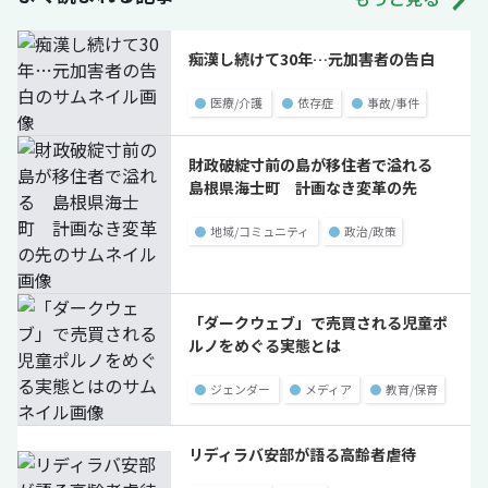
痴漢し続けて30年…元加害者の告白
●
医療/介護
●
依存症
●
事故/事件
財政破綻寸前の島が移住者で溢れる
島根県海士町 計画なき変革の先
●
地域/コミュニティ
●
政治/政策
「ダークウェブ」で売買される児童ポ
ルノをめぐる実態とは
●
ジェンダー
●
メディア
●
教育/保育
リディラバ安部が語る高齢者虐待