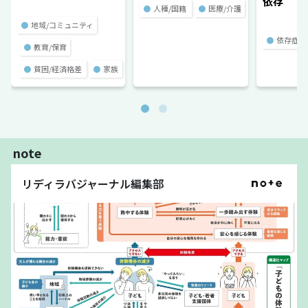
依存
●
人種/国籍
●
医療/介護
●
地域/コミュニティ
●
依存症
●
教育/保育
●
貧困/経済格差
●
家族
note
リディラバジャーナル編集部