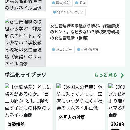
●
障害/福祉
●
家族
●
地域/コミュニティ
女性管理職の取組から学ぶ、課題解決
のヒント。なぜ少ない？学校教育現場
の女性管理職（後編）
●
ジェンダー
●
労働/働き方
構造化ライブラリ
もっと見る
外国人の健康
体験格差
2020年