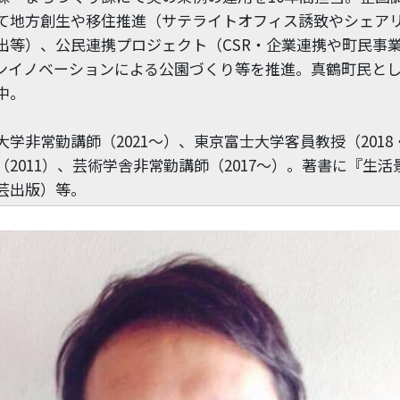
て地方創生や移住推進（サテライトオフィス誘致やシェア
出等）、公民連携プロジェクト（CSR・企業連携や町民事
ンイノベーションによる公園づくり等を推進。真鶴町民と
中。
学非常勤講師（2021～）、東京富士大学客員教授（2018・
2011）、芸術学舎非常勤講師（2017～）。著書に『生活
芸出版）等。