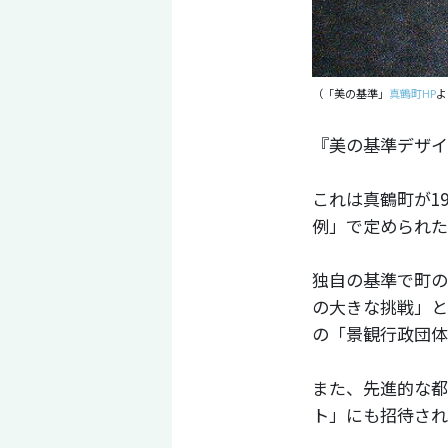
（「美の基準」
真鶴町HP
よ
『美の基準デザイ
これは真鶴町が1
例」で定められた
独自の基準で町の
の大きな挑戦」と
の「景観行政団体
また、先進的な都
ト」にも招待され