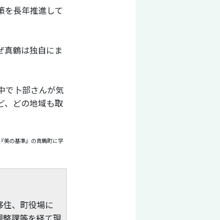
策を長年推進して
ぜ真鶴は独自にま
中で卜部さんが気
ど、どの地域も取
『美の基準』の真鶴町に学
移住、町役場に
調整課等を経て現