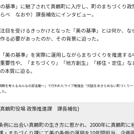
の基準」に魅了されて真鶴町に入庁し、町のまちづくり政
らべ なおや）課長補佐にインタビュー。
注目を受けるきっかけとなった「美の基準」とは何か、な
作る必要があったのか、その背景に迫った。
「美の基準」を実際に運用しながらまちづくりを推進する
重要性や、「まちづくり」「地方創生」「移住・定住」な
の本質に迫る。
問題を考えるみんなの部活動〜」で行われたライブ勉強会「対話をあきらめない町づくり〜
した。
真鶴町役場 政策推進課 課長補佐)
条例に出会い真鶴町の生き方に惹かれ、2000年に真鶴町に
課・まちづくり課にて美の条例の運用を10年間担当。企画