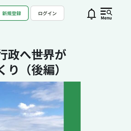
新規登録
ログイン
政へ――世界が
くり（後編）