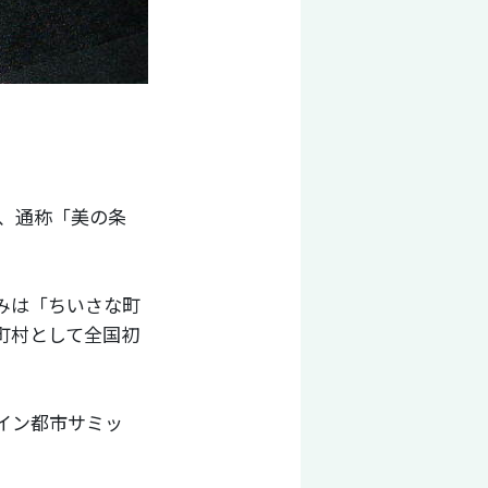
」、通称「美の条
みは「ちいさな町
町村として全国初
イン都市サミッ
。