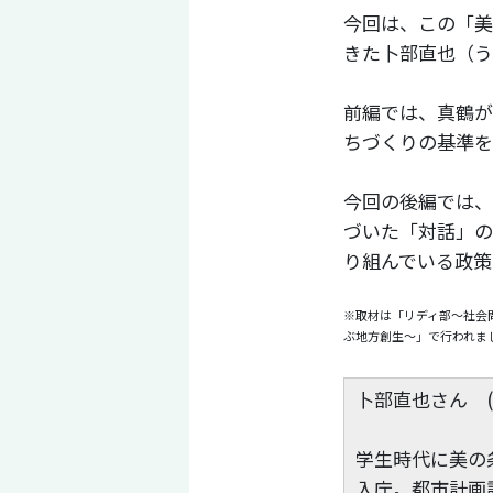
今回は、この「美
きた卜部直也（う
前編では、真鶴が
ちづくりの基準を
今回の後編では、
づいた「対話」の
り組んでいる政策
※取材は「リディ部〜社会
ぶ地方創生〜」で行われま
卜部直也さん (
学生時代に美の
入庁。都市計画