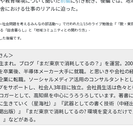
や教育環境について聞いた
前編
に引き続き、後編では、地
舎における仕事のリアルに迫った。
〜社会問題を考えるみんなの部活動〜」で行われた1/15のライブ勉強会『「脱・東
える「田舎暮らし」と「地域コミュニティとの関わり方」-
した後編です。
さん＞
県生まれ。ブログ「まだ東京で消耗してるの？」を運営。20
を卒業後、半導体メーカー大手に就職。と思いきや会社の経
企業に転職。ソーシャルメディア活用のコンサルタントと
グをサポートし、社会人3年目に独立。会社員生活は色々と
ブロガーとして、高知県を中心にうろうろしています。著書に
に生きていく（星海社）』『武器としての書く技術（中経
聞出版）』『まだ東京で消耗してるの? 環境を変えるだけ
）』などがある。