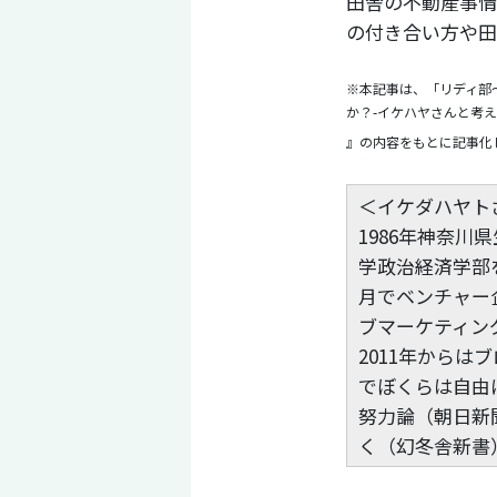
田舎の不動産事情
の付き合い方や田
※本記事は、「リディ部
か？-イケハヤさんと考
』の内容をもとに記事化
＜イケダハヤト
1986年神奈川
学政治経済学部
月でベンチャー
ブマーケティン
2011年からは
でぼくらは自由
努力論（朝日新
く（幻冬舎新書