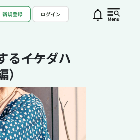
新規登録
ログイン
る――イケダハ
編）