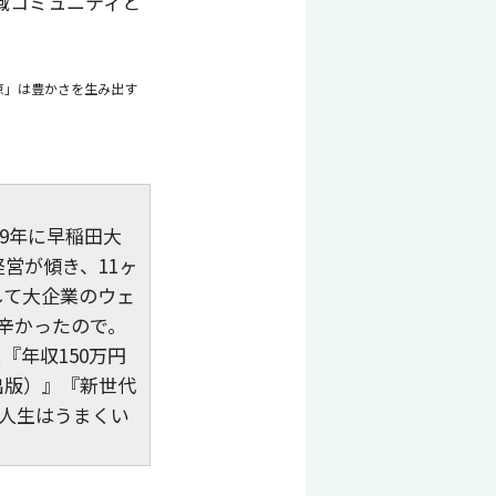
域コミュニティと
京」は豊かさを生み出す
09年に早稲田大
営が傾き、11ヶ
して大企業のウェ
辛かったので。
『年収150万円
出版）』『新世代
で人生はうまくい