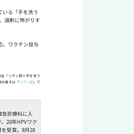
ている「手を洗う
く、過剰に怖がりす
応、ワクチン投与
強会「リディ部×手を洗う
材の様子は「
リディ部
」で
救急診療科に入
20年HPVワク
dを受賞。8月28