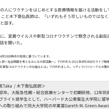
の人にワクチンをはじめとする医療情報を届ける活動をし
ん」こと木下喬弘医師は、「いずれもそう珍しいものではな
と話す。
に、変異ウイルスや新型コロナワクチンで懸念される副反
話を聞いた。
年4月28日時点の知見に基づいています。
ィ部〜社会問題を考えるみんなの部活動〜」で行われた2021年4月28日のライブ勉
第1回 新型コロナワクチンの仕組みとは」で行われました。リディラバジャーナルの取
Taka / 木下喬弘医師＞
医学部卒。大阪急性期・総合医療センターで初期研修、12年同
ルブライト奨学生として、ハーバード大公衆衛生大学院に留学。
取り組みで同大大学院の卒業賞Gareth M. Green Awar