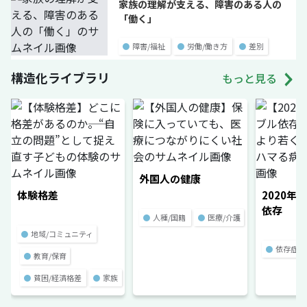
家族の理解が支える、障害のある人の
「働く」
●
障害/福祉
●
労働/働き方
●
差別
構造化ライブラリ
もっと見る
外国人の健康
体験格差
2020年
依存
●
人種/国籍
●
医療/介護
●
地域/コミュニティ
●
依存症
●
教育/保育
●
貧困/経済格差
●
家族