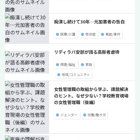
痴漢し続けて30年…元加害者の告白
●
医療/介護
●
依存症
●
事故/事件
リディラバ安部が語る高齢者虐待
●
障害/福祉
●
家族
●
地域/コミュニティ
女性管理職の取組から学ぶ、課題解決
のヒント。なぜ少ない？学校教育現場
の女性管理職（後編）
●
ジェンダー
●
労働/働き方