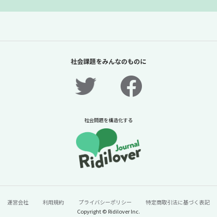
ュースに潜む社会課題をキャッチ！】
2026年7月24日
ニュースに潜む社会課題をキャッチ！リディラバジャーナ
ル
続きをみる
社会課題をみんなのものに
社会問題を構造化する
「スイカは赤い」ことを知らない14歳。お金
のかかる旅行だけじゃない、本当の「体験格
運営会社
利用規約
プライバシーポリシー
特定商取引法に基づく表記
Copyright © Ridilover Inc.
差」の中身とは？【ニュースに潜む社会課題