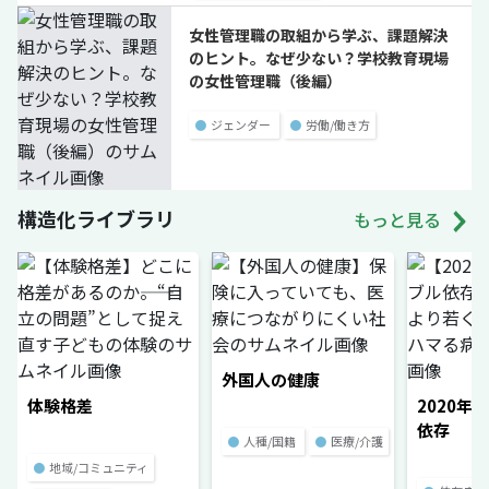
女性管理職の取組から学ぶ、課題解決
のヒント。なぜ少ない？学校教育現場
の女性管理職（後編）
●
ジェンダー
●
労働/働き方
構造化ライブラリ
もっと見る
外国人の健康
体験格差
2020年
依存
●
人種/国籍
●
医療/介護
●
地域/コミュニティ