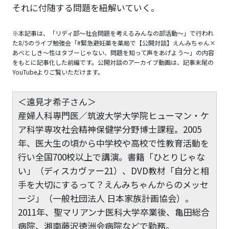
それに付随する問題を紐解いていく。
※本記事は、「リディ部〜社会問題を考えるみんなの部活動〜」で行われ
た8/5のライブ勉強会「#緊急避妊薬を薬局で【公開対談】えんみちゃん×
あべとしき〜性はタブーじゃない、問題を知って声をあげよう〜」の内容
をもとに記事化した前編です。公開対談のアーカイブ動画は、記事末尾の
YouTubeよりご覧いただけます。
＜遠見才希子さん＞
産婦人科専門医／筑波大学大学院ヒューマン・ケ
ア科学専攻社会精神保健学分野博士課程。2005
年、医大生の頃から中学校や高校で性教育活動を
行い全国700校以上で講演。書籍「ひとりじゃな
い」（ディスカヴァー21）、DVD教材「自分と相
手を大切にするって？えんみちゃんからのメッセ
ージ」（一般社団法人 日本家族計画協会）。
2011年、聖マリアンナ医科大学卒業後、亀田総合
病院、湘南藤沢徳洲会病院などで勤務。