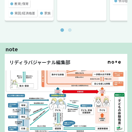
●
依存症
●
教育/保育
●
貧困/経済格差
●
家族
note
リディラバジャーナル編集部