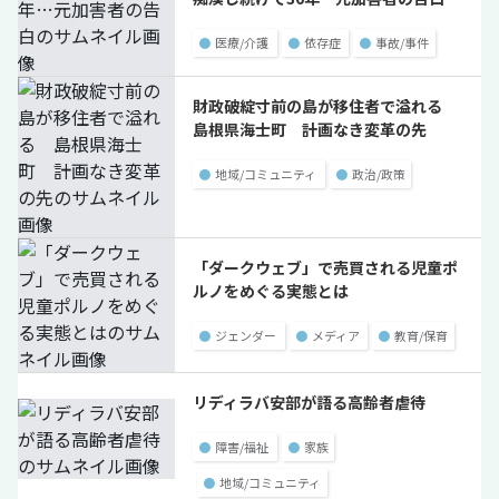
●
医療/介護
●
依存症
●
事故/事件
財政破綻寸前の島が移住者で溢れる
島根県海士町 計画なき変革の先
●
地域/コミュニティ
●
政治/政策
「ダークウェブ」で売買される児童ポ
ルノをめぐる実態とは
●
ジェンダー
●
メディア
●
教育/保育
リディラバ安部が語る高齢者虐待
●
障害/福祉
●
家族
●
地域/コミュニティ