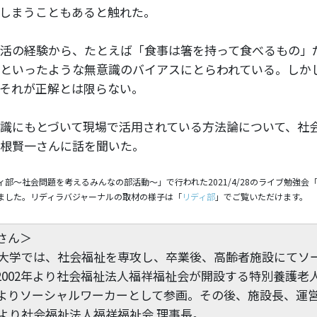
しまうこともあると触れた。
活の経験から、たとえば「食事は箸を持って食べるもの」
といったような無意識のバイアスにとらわれている。しか
それが正解とは限らない。
識にもとづいて現場で活用されている方法論について、社
根賢一さんに話を聞いた。
部〜社会問題を考えるみんなの部活動〜」で行われた2021/4/28のライブ勉強会
ました。リディラバジャーナルの取材の様子は「
リディ部
」でご覧いただけます。
さん＞
れ。大学では、社会福祉を専攻し、卒業後、高齢者施設にてソ
2002年より社会福祉法人福祥福祉会が開設する特別養護老
よりソーシャルワーカーとして参画。その後、施設長、運
年より社会福祉法人福祥福祉会 理事長。