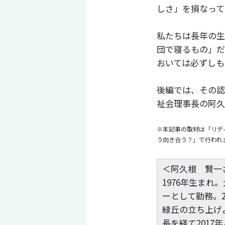
しさ」を損なって
私たちは長年の生
団で寝るもの」だ
おいては必ずしも
後編では、その認
祉会理事長の阿久
※本記事の取材は「リディ
う向き合う？」で行われ
＜阿久根 賢一
1976年生ま
ーとして勤務。
緑丘の立ち上げ
長を経て2017