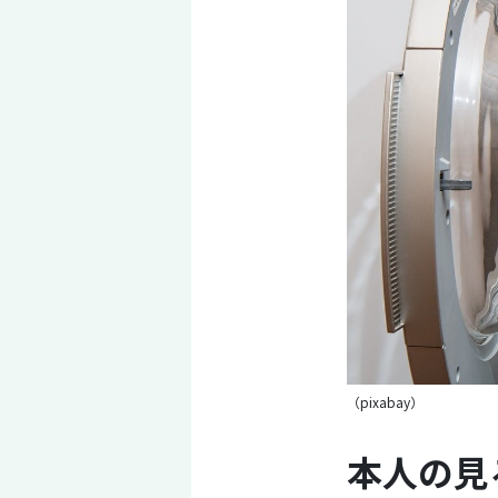
（pixabay）
本人の見