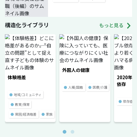
構造化ライブラリ
もっと見る
外国人の健康
体験格差
2020年
依存
●
人種/国籍
●
医療/介護
●
地域/コミュニティ
●
依存症
●
教育/保育
●
貧困/経済格差
●
家族