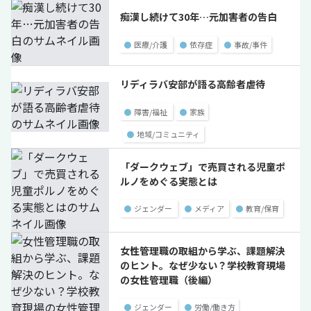
痴漢し続けて30年…元加害者の告白
●
医療/介護
●
依存症
●
事故/事件
リディラバ安部が語る高齢者虐待
●
障害/福祉
●
家族
●
地域/コミュニティ
「ダークウェブ」で売買される児童ポ
ルノをめぐる実態とは
●
ジェンダー
●
メディア
●
教育/保育
女性管理職の取組から学ぶ、課題解決
のヒント。なぜ少ない？学校教育現場
の女性管理職（後編）
●
ジェンダー
●
労働/働き方