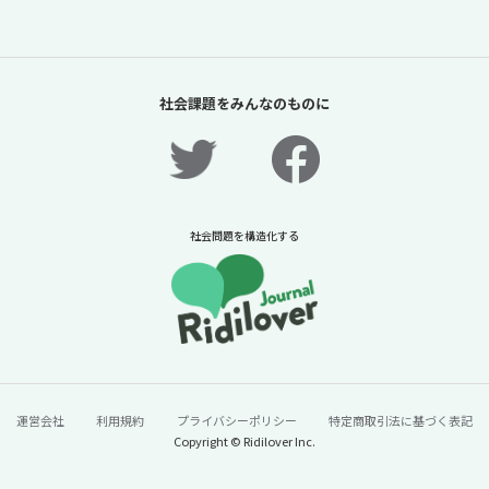
「夏休みの過ごし方は留守番」責任があるの
は保護者だけか？【「体験格差」全記事無料
社会課題をみんなのものに
公開！】【ニュースに潜む社会課題をキャッ
チ！】
2026年7月31日
ニュースに潜む社会課題をキャッチ！リディラバジャーナ
ル
社会問題を構造化する
続きをみる
運営会社
利用規約
プライバシーポリシー
特定商取引法に基づく表記
Copyright © Ridilover Inc.