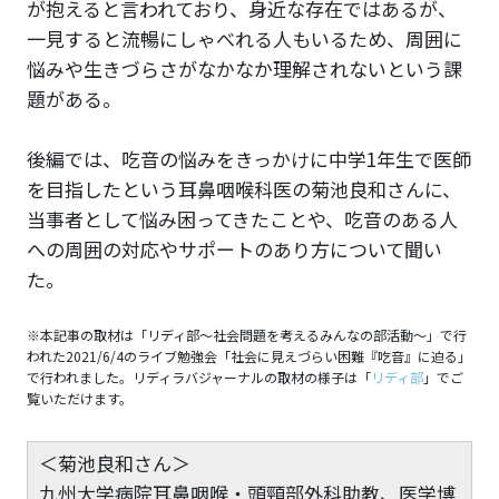
が抱えると言われており、身近な存在ではあるが、
一見すると流暢にしゃべれる人もいるため、周囲に
悩みや生きづらさがなかなか理解されないという課
題がある。
後編では、吃音の悩みをきっかけに中学1年生で医師
を目指したという耳鼻咽喉科医の菊池良和さんに、
当事者として悩み困ってきたことや、吃音のある人
への周囲の対応やサポートのあり方について聞い
た。
※本記事の取材は「リディ部〜社会問題を考えるみんなの部活動〜」で行
われた2021/6/4のライブ勉強会「社会に見えづらい困難『吃音』に迫る」
で行われました。リディラバジャーナルの取材の様子は「
リディ部
」でご
覧いただけます。
＜菊池良和さん＞
九州大学病院耳鼻咽喉・頭頸部外科助教、医学博