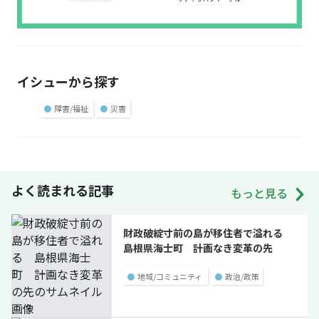
イシューから探す
●
障害/福祉
●
災害
よく読まれる記事
もっと見る
財政破綻寸前の島が移住者で溢れる
島根県海士町 計画なき変革の先
●
地域/コミュニティ
●
政治/政策