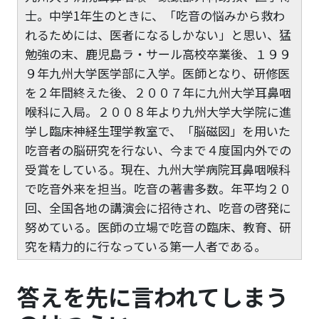
士。中学1年生のときに、「吃音の悩みから救わ
れるためには、医者になるしかない」と思い、猛
勉強の末、鹿児島ラ・サール高校卒業後、１９９
９年九州大学医学部に入学。医師となり、研修医
を２年間終えた後、２００７年に九州大学耳鼻咽
喉科に入局。２００８年より九州大学大学院に進
学し臨床神経生理学教室で、「脳磁図」を用いた
吃音者の脳研究を行ない、今まで４度国内外での
受賞をしている。現在、九州大学病院耳鼻咽喉科
で吃音外来を担当。吃音の著書多数。年平均２０
回、全国各地の講演会に招待され、吃音の啓発に
努めている。医師の立場で吃音の臨床、教育、研
究を精力的に行なっている第一人者である。
答えを先に言われてしまう